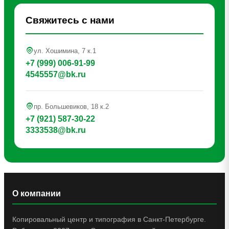
Свяжитесь с нами
ул. Хошимина, 7 к.1
+7 (999) 006-91-99
4545557@bk.ru
пр. Большевиков, 18 к.2
+7 (921) 587-30-22
3333538@bk.ru
О компании
Копировальный центр и типография в Санкт-Петербурге.